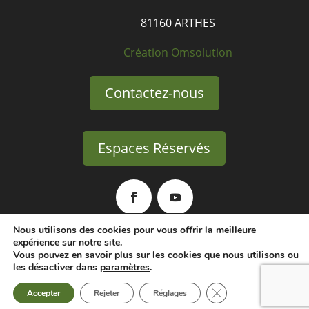
81160 ARTHES
Création Omsolution
Contactez-nous
Espaces Réservés
Nous utilisons des cookies pour vous offrir la meilleure
expérience sur notre site.
Politique de confidentialité
Vous pouvez en savoir plus sur les cookies que nous utilisons ou
les désactiver dans
paramètres
.
Fermer la bannière d
Accepter
Rejeter
Réglages