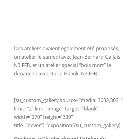
Des ateliers avaient également été proposés,
un atelier le samedi avec Jean-Bernard Gallais,
N3 FFB, et un atelier spécial “bois mort” le
dimanche avec Ruud Halink, N3 FFB.
[su_custom_gallery source=”media: 3032,3031″
limit=”2″ link=”image” target=”blank”
width=”270″ height=”330″
title=”never”]L’exposition[/su_custom_gallery]
Quelques attitudes durant l’atelier du